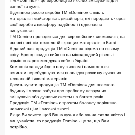
ТМ «Domino» - це виробництво якісних змішувачів для
ванної та кухні.
Відмінною рисою виробів ТМ «Domino» є якість
матеріалів і майстерність дизайнерів, які передають через
свої вироби атмосферу надійності і одночасно
вишуканості.
ТМ Domino проводиться для європейських споживачів, на
основі новітніх технологій і кращих матеріалів, в Китаї.
В даний час, продукція ТМ «Domino» відома по всьому
світу. Бренд швидко вийшов на міжнародний рівень і
відмінно зарекомендував себе в Україні.
Компанія завжди йде в ногу з часом і намагається
встигати перебудовуватися внаслідок розвитку сучасних
технологій і якості матеріалів.
Досить купити продукцію ТМ «Domino» для власного
будинку і можна забути про проблему незручних
змішувачів або душових систем на багато років.
Продукція ТМ «Domino» є зразком балансу порівняно
невисокої ціни і високої якості.
Якщо Ви хочете щоб Ваша кухня або ванна сяяла якістю і
вишуканістю, то продукція Domino - це те, що Вам
потрібно.