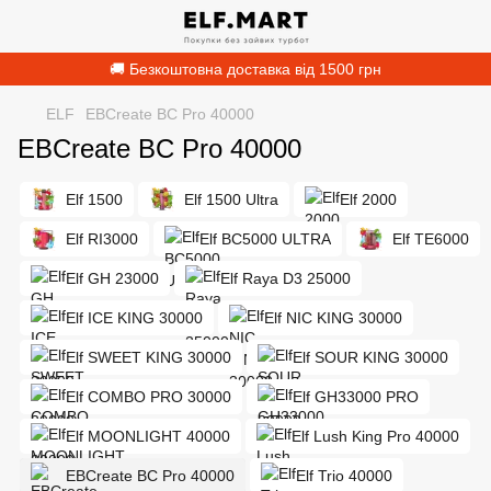
🚚 Безкоштовна доставка від 1500 грн
ELF
EBCreate BC Pro 40000
EBCreate BC Pro 40000
Elf 1500
Elf 1500 Ultra
Elf 2000
Elf RI3000
Elf BC5000 ULTRA
Elf TE6000
Elf GH 23000
Elf Raya D3 25000
Elf ICE KING 30000
Elf NIC KING 30000
Elf SWEET KING 30000
Elf SOUR KING 30000
Elf COMBO PRO 30000
Elf GH33000 PRO
Elf MOONLIGHT 40000
Elf Lush King Pro 40000
EBCreate BC Pro 40000
Elf Trio 40000