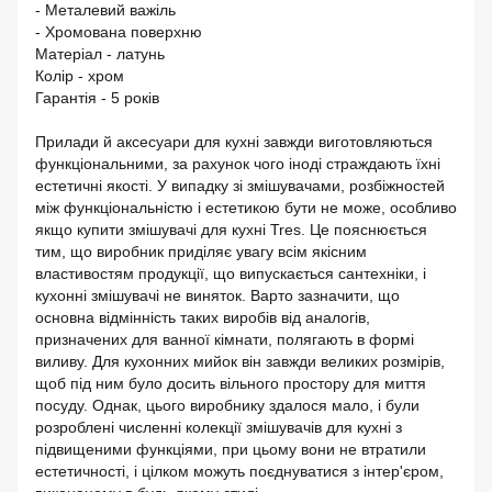
- Металевий важіль
- Хромована поверхню
Матеріал - латунь
Колір - хром
Гарантія - 5 років
Прилади й аксесуари для кухні завжди виготовляються
функціональними, за рахунок чого іноді страждають їхні
естетичні якості. У випадку зі змішувачами, розбіжностей
між функціональністю і естетикою бути не може, особливо
якщо купити змішувачі для кухні Tres. Це пояснюється
тим, що виробник приділяє увагу всім якісним
властивостям продукції, що випускається сантехніки, і
кухонні змішувачі не виняток. Варто зазначити, що
основна відмінність таких виробів від аналогів,
призначених для ванної кімнати, полягають в формі
виливу. Для кухонних мийок він завжди великих розмірів,
щоб під ним було досить вільного простору для миття
посуду. Однак, цього виробнику здалося мало, і були
розроблені численні колекції змішувачів для кухні з
підвищеними функціями, при цьому вони не втратили
естетичності, і цілком можуть поєднуватися з інтер'єром,