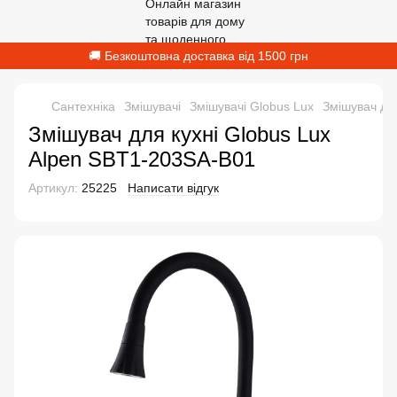
🚚 Безкоштовна доставка від 1500 грн
Сантехніка
Змішувачі
Змішувачі Globus Lux
Змішувач дл
Змішувач для кухні Globus Lux
Alpen SBT1-203SA-B01
Артикул:
25225
Написати відгук