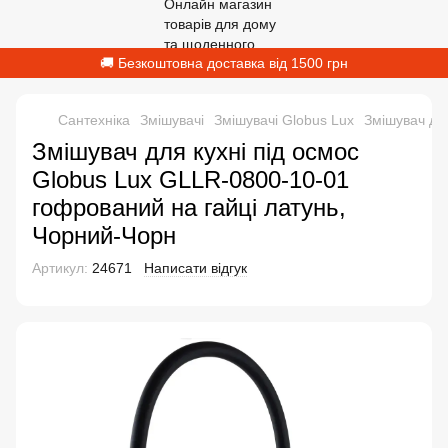
🚚 Безкоштовна доставка від 1500 грн
Сантехніка
Змішувачі
Змішувачі Globus Lux
Змішувач дл
Змішувач для кухні під осмос
Globus Lux GLLR-0800-10-01
гофрований на гайці латунь,
Чорний-Чорн
Артикул:
24671
Написати відгук