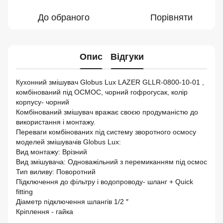
До обраного
Порівняти
Опис
Відгуки
Кухонний змішувач Globus Lux LAZER GLLR-0800-10-01 ,
комбінований під ОСМОС, чорний гофрогусак, колір
корпусу- чорний
Комбінований змішувач вражає своєю продуманістю до
використання і монтажу.
Переваги комбінованих під систему зворотного осмосу
моделей змішувачів Globus Lux:
Вид монтажу: Врізний
Вид змішувача: Одноважільний з перемиканням під осмос
Тип виливу: Поворотний
Підключення до фільтру і водопроводу- шланг + Quick
fitting
Діаметр підключення шлангів 1/2 ″
Кріплення - гайка