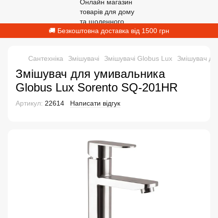
🚚 Безкоштовна доставка від 1500 грн
Сантехніка
Змішувачі
Змішувачі Globus Lux
Змішувач дл
Змішувач для умивальника
Globus Lux Sorento SQ-201HR
Артикул:
22614
Написати відгук