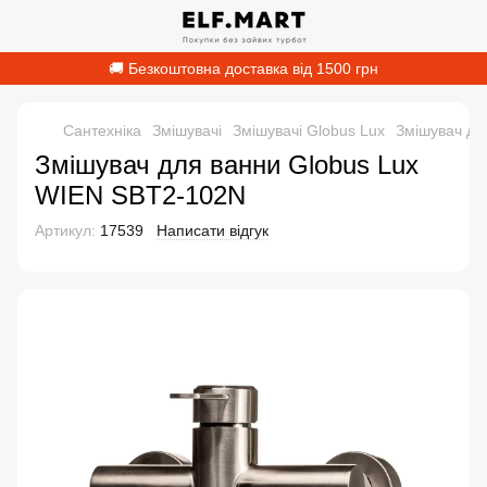
🚚 Безкоштовна доставка від 1500 грн
Сантехніка
Змішувачі
Змішувачі Globus Lux
Змішувач дл
Змішувач для ванни Globus Lux
WIEN SBT2-102N
Артикул:
17539
Написати відгук