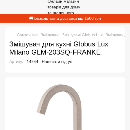
🚚 Безкоштовна доставка від 1500 грн
Сантехніка
Змішувачі
Змішувачі Globus Lux
Змішувач дл
Змішувач для кухні Globus Lux
Milano GLM-203SQ-FRANKE
Артикул:
14944
Написати відгук