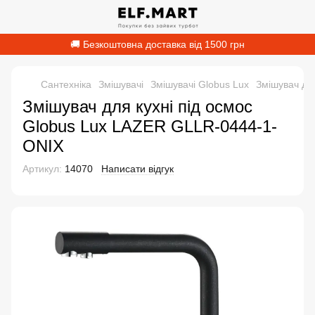
🚚 Безкоштовна доставка від 1500 грн
Сантехніка
Змішувачі
Змішувачі Globus Lux
Змішувач дл
Змішувач для кухні під осмос
Globus Lux LAZER GLLR-0444-1-
ONIX
Артикул:
14070
Написати відгук