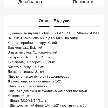
До обраного
Порівняти
Опис
Відгуки
Кухонний змішувач Globus Lux LAZER GLLR-0444-1-ONIX
ЧОРНИЙ комбінований під ОСМОС на гайці
Країна-виробник товару: Китай
Вид монтажу: Врізний
Вид змішувача: Одноважільний
Габарити (ВхГ): 31 х 24 см
Тип виливу: Поворотний, 360°
Висота виливу: 27.8 см
Довжина виливу: 21 см
Підключення до фільтру і водопроводу
Діаметр підключення шлангів 1/2″
Шланги на різьбі звичайні
Шланги підключення входять в комплект поставки
Комплектація:
- Шланг М10*х1/2″ (3шт)
- Швидкознімний фітінг 1/4″- 1/2″ (зовнішня різьба)