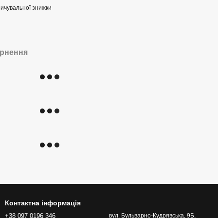
ичувальної знижки
рнення
Контактна інформація
+38 097 0196 346
вул. Бульварно-Кудрявська, 9Б,