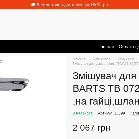
🚚 Безкоштовна доставка від 1500 грн
Про нас
Оплата і 
Головна
Сантехніка
Змішувачі
Змішувач для умивальника TOPAZ BARTS
Змішувач для
BARTS TB 072
,на гайці,шл
В наявності
Артикул: 13599
Напис
2 067 грн