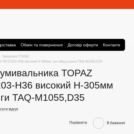
доставка
Обмін та повернення
Договір оферти
Контакти
Змішувачі TOPAZ
 TB 07203-H36 високий H-305мм ,на гайці,шланги TAQ-M1055,D35
 умивальника TOPAZ
03-H36 високий H-305мм
анги TAQ-M1055,D35
ати відгук
Порівняти
В бажання