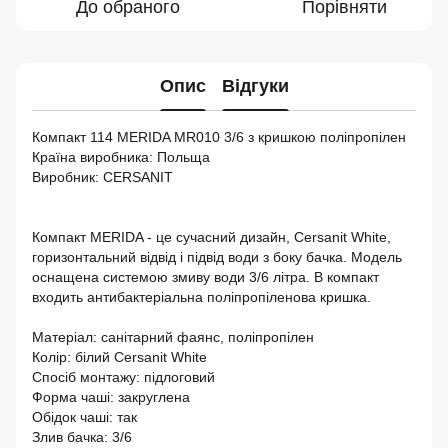
До обраного
Порівняти
Опис
Відгуки
Компакт 114 MERIDA МR010 3/6 з кришкою поліпропілен
Країна виробника: Польща
Виробник: CERSANIT
Компакт MERIDA - це сучасний дизайн, Cersanit White,
горизонтальний відвід і підвід води з боку бачка. Модель
оснащена системою змиву води 3/6 літра. В компакт
входить антибактеріальна поліпропіленова кришка.
Матеріал: санітарний фаянс, поліпропілен
Колір: білий Cersanit White
Спосіб монтажу: підлоговий
Форма чаші: закруглена
Обідок чаші: так
Злив бачка: 3/6