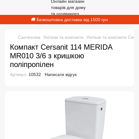
🚚 Безкоштовна доставка від 1500 грн
Сантехніка
Унітази та компакти
Унітази та компакти Cersa
Компакт Cersanit 114 MERIDA
МR010 3/6 з кришкою
поліпропілен
Артикул:
10532
Написати відгук