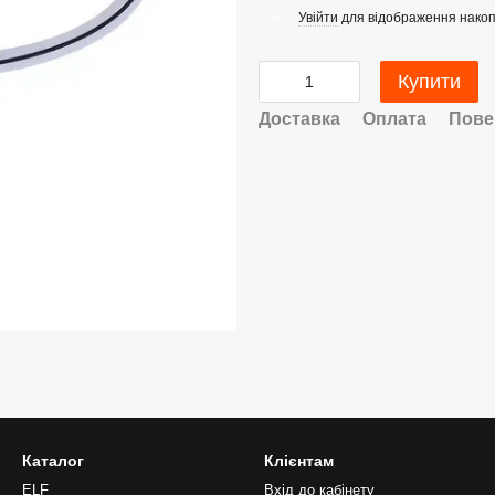
Увійти
для відображення накоп
%
Купити
Доставка
Оплата
Пове
Каталог
Клієнтам
ELF
Вхід до кабінету