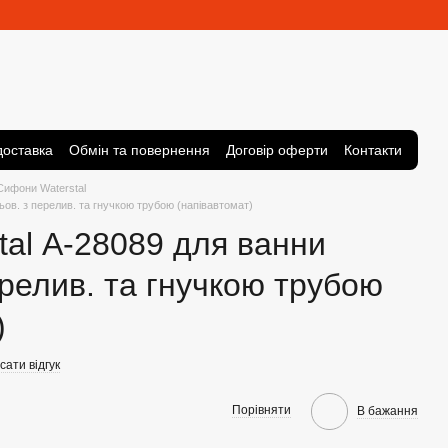
доставка
Обмін та повернення
Договір оферти
Контакти
Сифони Waterstal
ьов. з перелив. та гнучкою трубою (напівавтомат)
al А-28089 для ванни
ерелив. та гнучкою трубою
)
ати відгук
Порівняти
В бажання