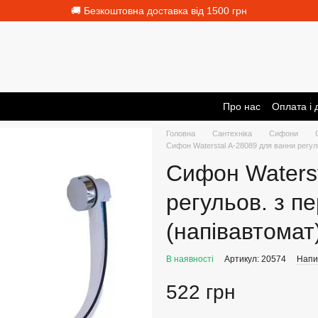
🚚 Безкоштовна доставка від 1500 грн
Про нас
Оплата і 
Головна
Сантехніка
Сифони
Сифон Waterstal А-28089 для ванни регул
Сифон Waterst
регульов. з п
(напівавтомат
В наявності
Артикул: 20574
Напис
522 грн