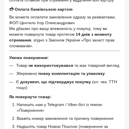
Оплата готівкою при отриманні у відділенні або кур’єру
💳 Оплата банківською картою
Ви можете оплатити замовлення одразу за реквізитами,
ФОП Центило Ігор Олександрович
Ми дбаємо про вашу впевненість у покупці, тому ви
можете повернути товар протягом
14 днів з моменту
отримання
, згідно з Законом України «Про захист прав
споживачів».
Умови повернення:
Товар
не використовувався
та має товарний вигляд
Збережено
повну комплектацію та упаковку
Є
документ, що підтверджує покупку
(ел. чек, ТТН
тощо)
Як повернути товар:
Напишіть нам у Telegram / Viber-бот із темою
«Повернення»
Вкажіть номер замовлення та причину повернення
Надішліть товар Новою Поштою (повернення за