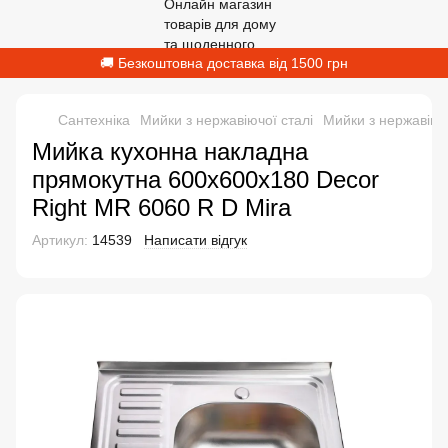
🚚 Безкоштовна доставка від 1500 грн
Сантехніка
Мийки з нержавіючої сталі
Мийки з нержавіюч
Мийка кухонна накладна
прямокутна 600х600х180 Decor
Right MR 6060 R D Mira
Артикул:
14539
Написати відгук