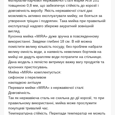
матеріалів-харчової нержавіючої сталі марки AISI 201
товщиною 0,8 мм, що забезпечує стійкість до корозії і
довговічність виробу. Якість нержавіючої сталі дає
можливість активно експлуатувати мийку, не бояться за
утворення тріщин і подряпин. Така мийка при правильній
експлуатації надовго збереже акуратний зовнішній
вигляд.
Кухонна мийка «MIRA» дуже зручна в повсякденному
використанні. Завдяки глибині 18 см. В ній можна
помістити велику кількість посуду, без проблем набрати
велику ємність води, а наявність невеликих бортиків на
мийці не дадуть краплям води потрапити на стільницю.
Дана модель з легкістю витримує важку вагу продуктів та
кухонних пристосувань.
Мийка «MIRA» комплектується:
сифоном з переливом
накладкою антiшум
Переваги мийки «MIRA» з нержавіючої сталі:
Довговічність.
Так як нержавіюча сталь не схильна до дії корозії, то при
правильному використанні, мийка може прослужити
покупцеві тривалий час.
Температурна стійкість. Перепади температур не можуть