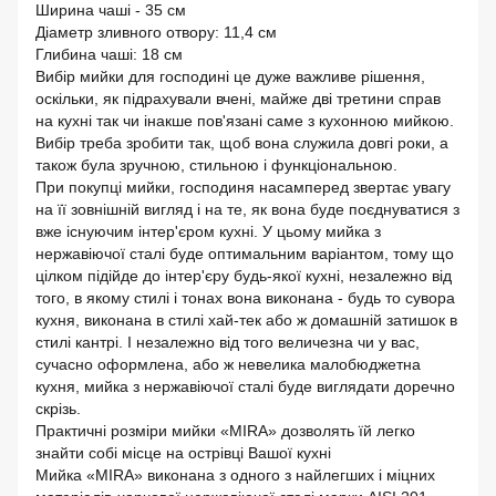
Ширина чаші - 35 см
Діаметр зливного отвору: 11,4 см
Глибина чаші: 18 см
Вибір мийки для господині це дуже важливе рішення,
оскільки, як підрахували вчені, майже дві третини справ
на кухні так чи інакше пов'язані саме з кухонною мийкою.
Вибір треба зробити так, щоб вона служила довгі роки, а
також була зручною, стильною і функціональною.
При покупці мийки, господиня насамперед звертає увагу
на її зовнішній вигляд і на те, як вона буде поєднуватися з
вже iснуючим інтер'єром кухні. У цьому мийка з
нержавіючої сталі буде оптимальним варіантом, тому що
цілком підійде до інтер'єру будь-якої кухні, незалежно від
того, в якому стилі і тонах вона виконана - будь то сувора
кухня, виконана в стилі хай-тек або ж домашній затишок в
стилі кантрі. І незалежно від того величезна чи у вас,
сучасно оформлена, або ж невелика малобюджетна
кухня, мийка з нержавіючої сталі буде виглядати доречно
скрізь.
Практичні розміри мийки «MIRA» дозволять їй легко
знайти собі місце на острівці Вашої кухні
Мийка «MIRA» виконана з одного з найлегших і міцних