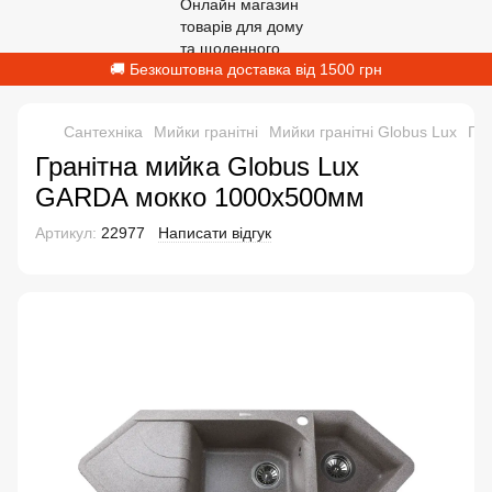
🚚 Безкоштовна доставка від 1500 грн
Сантехніка
Мийки гранітні
Мийки гранітні Globus Lux
Гр
Гранітна мийка Globus Lux
GARDA мокко 1000х500мм
Артикул:
22977
Написати відгук