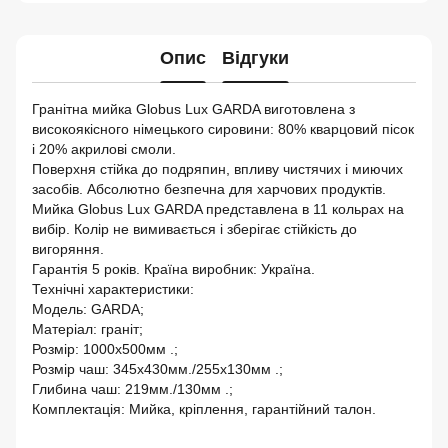
Опис
Відгуки
Гранітна мийка Globus Lux GARDA виготовлена ​​з
високоякісного німецького сировини: 80% кварцовий пісок
і 20% акрилові смоли.
Поверхня стійка до подряпин, впливу чистячих і миючих
засобів. Абсолютно безпечна для харчових продуктів.
Мийка Globus Lux GARDA представлена ​​в 11 кольрах на
вибір. Колір не вимивається і зберігає стійкість до
вигоряння.
Гарантія 5 років. Країна виробник: Україна.
Технічні характеристики:
Модель: GARDA;
Матеріал: граніт;
Розмір: 1000х500мм .;
Розмір чаш: 345х430мм./255х130мм .;
Глибина чаш: 219мм./130мм .;
Комплектація: Мийка, кріплення, гарантійний талон.