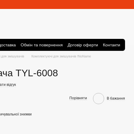
доставка
Обмін та повернення
Договір оферти
Контакти
 для змішувачів
Комплектуючі для змішувачів !NoName
ача TYL-6008
ти відгук
Порівняти
В бажання
ичувальної знижки