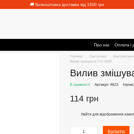
🚚 Безкоштовна доставка від 1500 грн
Про нас
Оплата і 
Головна
Сантехніка
Комплектуючі
Вилив змішувача TYL-6008
Вилив змішув
В наявності
Артикул: 4823
Написа
114 грн
Увійти
для відображення накоп
%
Купити