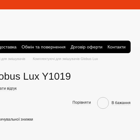
доставка
Обмін та повернення
Договір оферти
Контакти
 для змішувачів
Комплектуючі для змішувачів Globus Lux
obus Lux Y1019
ти відгук
Порівняти
В бажання
ичувальної знижки