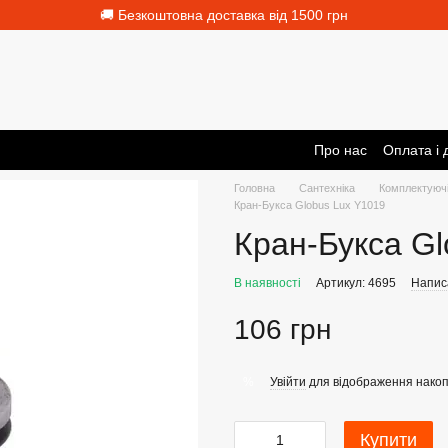
🚚 Безкоштовна доставка від 1500 грн
Про нас
Оплата і 
Головна
Сантехніка
Комплектуючі
Кран-Букса Globus Lux Y1019
Кран-Букса Gl
В наявності
Артикул: 4695
Написа
106 грн
Увійти
для відображення накоп
%
Купити