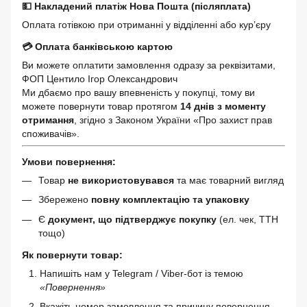
💵 Накладений платіж Нова Пошта (післяплата)
Оплата готівкою при отриманні у відділенні або кур’єру
💳 Оплата банківською картою
Ви можете оплатити замовлення одразу за реквізитами,
ФОП Центило Ігор Олександрович
Ми дбаємо про вашу впевненість у покупці, тому ви
можете повернути товар протягом
14 днів з моменту
отримання
, згідно з Законом України «Про захист прав
споживачів».
Умови повернення:
Товар
не використовувався
та має товарний вигляд
Збережено
повну комплектацію та упаковку
Є
документ, що підтверджує покупку
(ел. чек, ТТН
тощо)
Як повернути товар:
Напишіть нам у Telegram / Viber-бот із темою
«Повернення»
Вкажіть номер замовлення та причину повернення