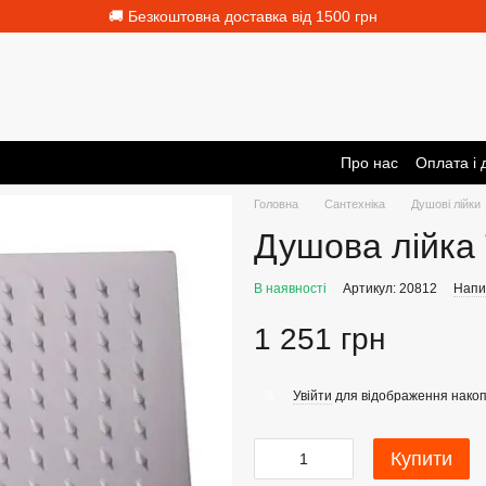
🚚 Безкоштовна доставка від 1500 грн
Про нас
Оплата і 
Головна
Сантехніка
Душові лійки
Душова лійка
В наявності
Артикул: 20812
Напис
1 251 грн
Увійти
для відображення накоп
%
Купити