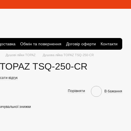
доставка
Обмін та повернення
Договір оферти
Контакти
Душові лійки TOPAZ
Душова лійка TOPAZ TSQ-250-CR
 TOPAZ TSQ-250-CR
ати відгук
Порівняти
В бажання
ичувальної знижки