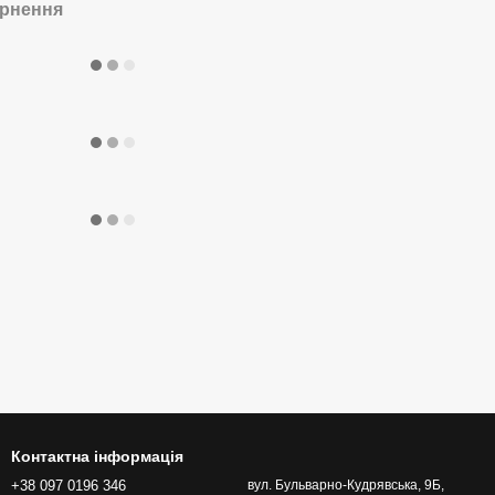
рнення
Контактна інформація
+38 097 0196 346
вул. Бульварно-Кудрявська, 9Б,