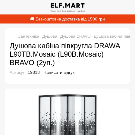
🚚 Безкоштовна доставка від 1500 грн
Сантехніка
Душова
Душова BRAVO
Душова кабіна півкр
Душова кабіна півкругла DRAWA
L90TB.Mosaic (L90B.Mosaic)
BRAVO (2уп.)
Артикул:
19818
Написати відгук