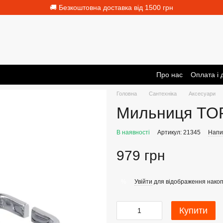
🚚 Безкоштовна доставка від 1500 грн
Про нас
Оплата і 
Головна
Сантехніка
Аксесуари
Мильниця TO
В наявності
Артикул: 21345
Напис
979 грн
Увійти
для відображення накоп
%
Купити