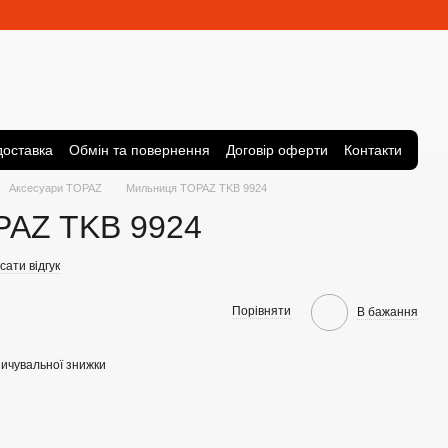
доставка
Обмін та повернення
Договір оферти
Контакти
Аксесуари TOPAZ
Мильниця TOPAZ TKB 9924
PAZ TKB 9924
ати відгук
Порівняти
В бажання
ичувальної знижки